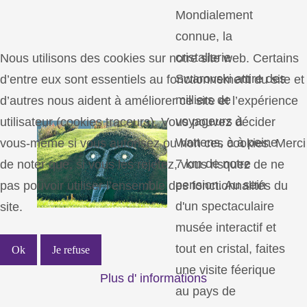
Mondialement
connue, la
cristallerie
Nous utilisons des cookies sur notre site web. Certains
Swarovski attire des
d’entre eux sont essentiels au fonctionnement du site et
milliers de
d’autres nous aident à améliorer ce site et l’expérience
voyageurs à
utilisateur (cookies traceurs). Vous pouvez décider
Wattens, à à peine
vous-même si vous autorisez ou non ces cookies. Merci
7 km de notre
de noter que, si vous les rejetez, vous risquez de ne
pension. Au sein
pas pouvoir utiliser l’ensemble des fonctionnalités du
d'un spectaculaire
site.
musée interactif et
tout en cristal, faites
Ok
Je refuse
une visite féerique
Plus d' informations
au pays de