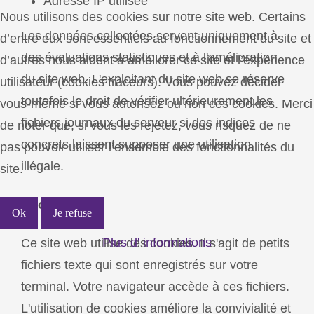
Adresse IP utilisée
Nous utilisons des cookies sur notre site web. Certains
Les données collectées servent uniquement à
d’entre eux sont essentiels au fonctionnement du site et
des évaluations statistiques et à l'amélioration
d’autres nous aident à améliorer ce site et l’expérience
du site web. L'exploitant du site web se réserve
utilisateur (cookies traceurs). Vous pouvez décider
toutefois le droit de vérifier ultérieurement les
vous-même si vous autorisez ou non ces cookies. Merci
fichiers journaux du serveur si des indices
de noter que, si vous les rejetez, vous risquez de ne
concrets laissent supposer une utilisation
pas pouvoir utiliser l’ensemble des fonctionnalités du
illégale.
site.
Cookies
Ok
Je refuse
Plus d' informations
Ce site web utilise des cookies. Il s'agit de petits
fichiers texte qui sont enregistrés sur votre
terminal. Votre navigateur accède à ces fichiers.
L'utilisation de cookies améliore la convivialité et