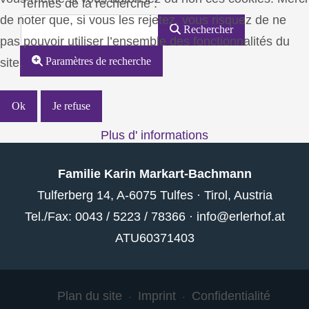
Formulaire de recherche
Termes de la recherche :
de noter que, si vous les rejetez, vous risquez de ne
Rechercher
pas pouvoir utiliser l’ensemble des fonctionnalités du
Paramètres de recherche
site.
Ok
Je refuse
Plus d' informations
Familie Karin Markart-Bachmann
Tulferberg 14, A-6075 Tulfes · Tirol, Austria
Tel./Fax: 0043 / 5223 / 78366 ·
info@erlerhof.at
ATU60371403
Plan du site
Imprint
Confidentialité